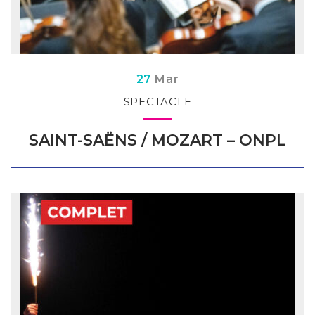
Du
s
27
Mar
SPECTACLE
SAINT-SAËNS / MOZART – ONPL