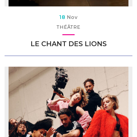
Du
embre
18
Nov
THÉÂTRE
LE CHANT DES LIONS