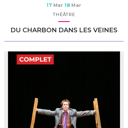
Du
s
au
s
17
Mar
18
Mar
THÉÂTRE
DU CHARBON DANS LES VEINES