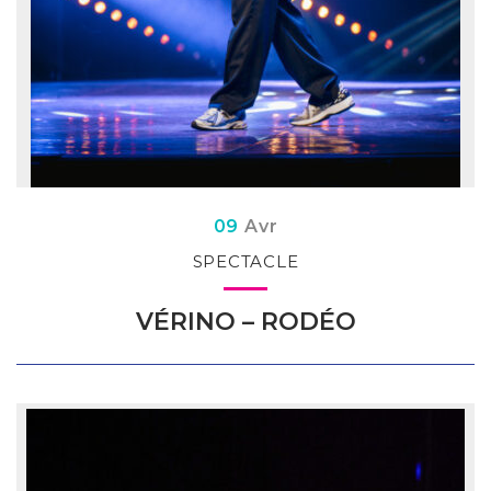
Du
il
09
Avr
SPECTACLE
VÉRINO – RODÉO