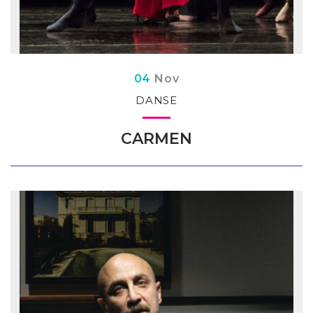
Du
embre
04
Nov
DANSE
CARMEN