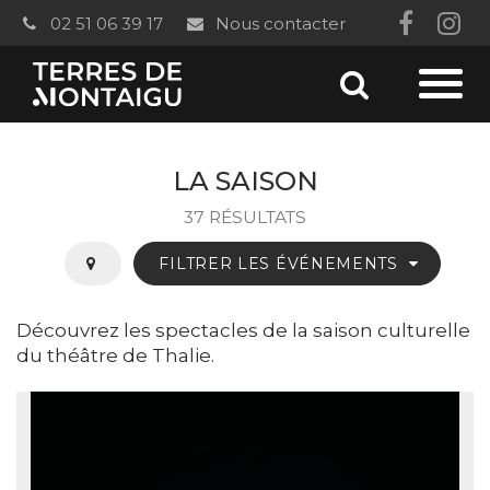
Gestion des traceurs
02 51 06 39 17
Nous contacter
Lien
Li
vers
ver
Aller
le
le
Aller
à
compt
co
à
la
LA SAISON
Faceb
In
recherc
la
37 RÉSULTATS
navi
FILTRER LES ÉVÉNEMENTS
Découvrez les spectacles de la saison culturelle
du théâtre de Thalie.