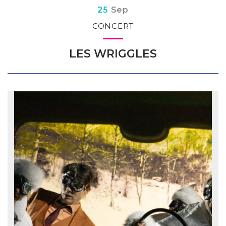
Du
tembre
25
Sep
CONCERT
LES WRIGGLES