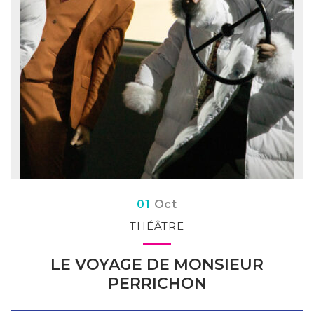
Du
obre
01
Oct
THÉÂTRE
LE VOYAGE DE MONSIEUR
PERRICHON