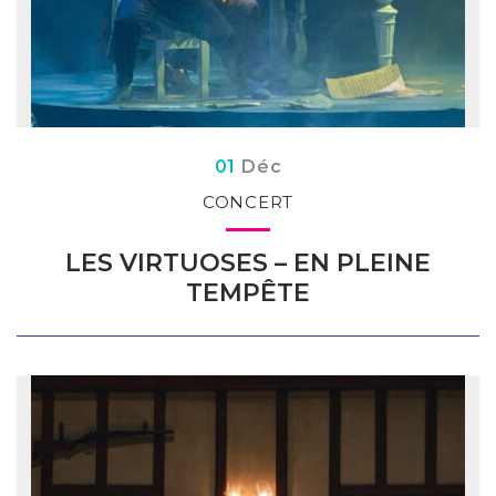
Du
embre
01
Déc
CONCERT
LES VIRTUOSES – EN PLEINE
TEMPÊTE