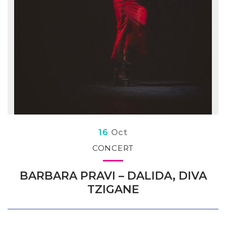
Du
obre
16
Oct
CONCERT
BARBARA PRAVI – DALIDA, DIVA
TZIGANE