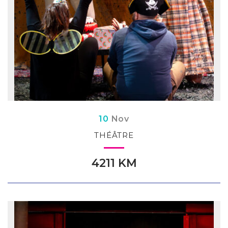
Du
embre
10
Nov
THÉÂTRE
4211 KM