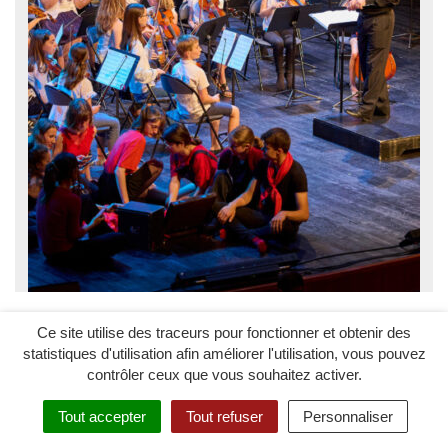
Du
au
12
Juin
13
Juin
Ce site utilise des traceurs pour fonctionner et obtenir des
statistiques d'utilisation afin améliorer l'utilisation, vous pouvez
CONCERT
contrôler ceux que vous souhaitez activer.
CONCERTS DU CONSERVATOIRE
Tout accepter
Tout refuser
Personnaliser