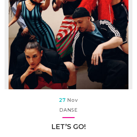
Du
embre
27
Nov
DANSE
LET’S GO!