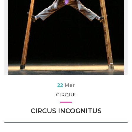
Du
s
22
Mar
CIRQUE
CIRCUS INCOGNITUS