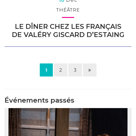
10
Déc
THÉÂTRE
LE DÎNER CHEZ LES FRANÇAIS
DE VALÉRY GISCARD D’ESTAING
Page
1
2
3
suivante
Événements passés