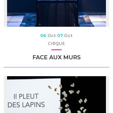
Du
obre
au
obre
06
Oct
07
Oct
CIRQUE
FACE AUX MURS