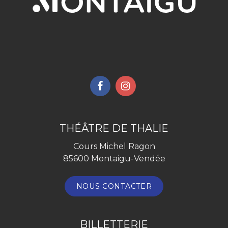
Lien
Lien
vers
vers
le
le
compte
compte
THÉÂTRE DE THALIE
Facebook
Instagram
Cours Michel Ragon
85600 Montaigu-Vendée
NOUS CONTACTER
BILLETTERIE