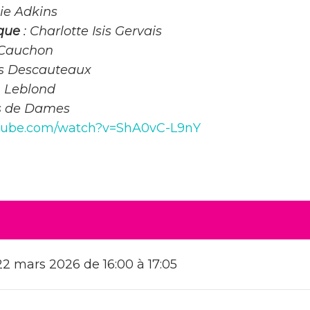
ie Adkins
ique
: Charlotte Isis Gervais
 Cauchon
s Descauteaux
n Leblond
es de Dames
utube.com/watch?v=ShA0vC-L9nY
2 mars 2026 de 16:00 à 17:05