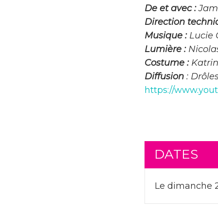
De et avec :
Jam
Direction techn
Musique :
Lucie
Lumière :
Nicola
Costume :
Katri
Diffusion
: Drôl
https://www.yo
DATES
Le dimanche 2