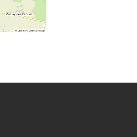
Leaflet
|
©
OpenStreetMap