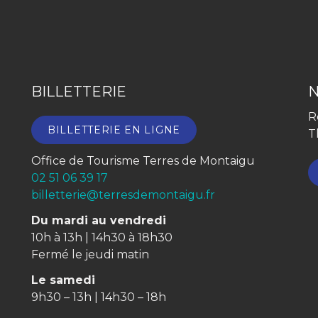
compte
compte
Facebook
Instagram
BILLETTERIE
R
BILLETTERIE EN LIGNE
T
Office de Tourisme Terres de Montaigu
02 51 06 39 17
billetterie@terresdemontaigu.fr
Du mardi au vendredi
10h à 13h | 14h30 à 18h30
Fermé le jeudi matin
Le samedi
9h30 – 13h | 14h30 – 18h