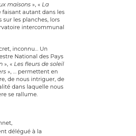
eux maisons
», «
La
 faisant autant dans les
 sur les planches, lors
ervatoire intercommunal
ecret, inconnu… Un
estre National des Pays
n
», «
Les fleurs de soleil
rs
», … permettent en
, de nous intriguer, de
alité dans laquelle nous
re se rallume.
net,
nt délégué à la