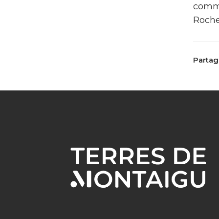
comm
Roche
Partage