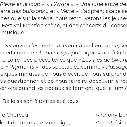
Pierre et le loup
», «
L’Avare
», «
Une lune entre d
erre des buissons
» et «
Verte
». L’apprentissage se
èges que sur la scène, nous retrouverons les jeunes
 Festival Mont’en scène, et des concerts du cons
 musique.
Découvrir c’est enfin parvenir à un lieu caché, s
ncert comme «
Leprest Symphonique
» par l’Orch
 la Loire ; des pièces telles que «
Les vies de Swan
ou «
Pigments
» ; des spectacles comme «
Passage
elques minutes de nous élever, de nous surprendre
us questionner, et de nous faire re-découvrir la ré
venons quand les rideaux se ferment, que la lumiè
Belle saison à toutes et à tous.
ne Chéreau,
Anthony Bon
dent de Terres de Montaigu,
Vice-Préside