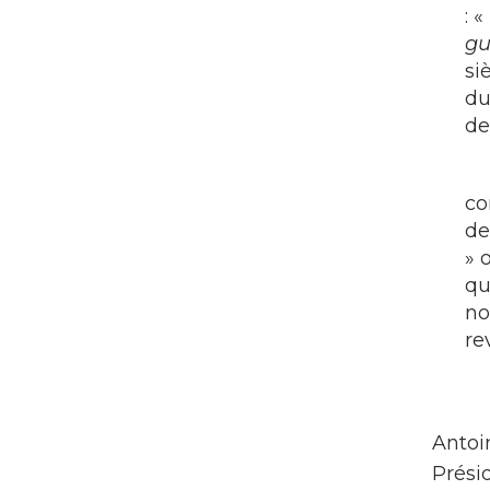
: «
gu
si
du
de
co
de
» 
qu
no
re
Antoi
Prési