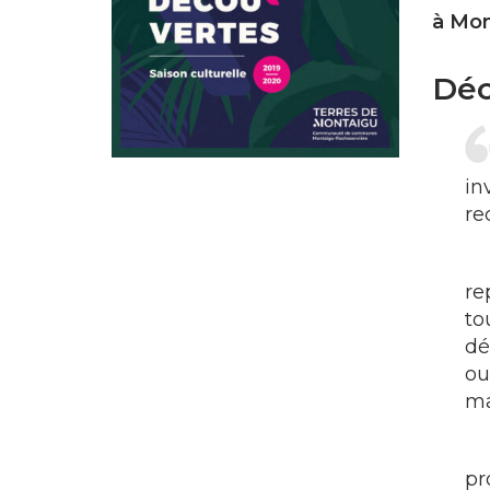
à Mon
Déc
in
re
re
to
dé
ou
ma
pr