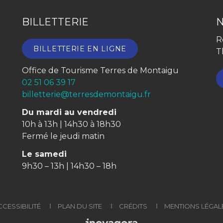
BILLETTERIE
R
BILLETTERIE EN LIGNE
T
Office de Tourisme Terres de Montaigu
02 51 06 39 17
billetterie@terresdemontaigu.fr
Du mardi au vendredi
10h à 13h | 14h30 à 18h30
Fermé le jeudi matin
Le samedi
9h30 – 13h | 14h30 – 18h
CCESSIBILITÉ
PLAN DU SITE
CRÉDITS
MENTIONS LÉGAL