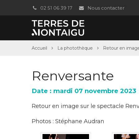
Gestion des traceurs
02 51 06 39 17
Nous contacter
Accueil
La photothèque
Retour en imag
Renversante
Date : mardi 07 novembre 2023
Retour en image sur le spectacle Renv
Photos : Stéphane Audran