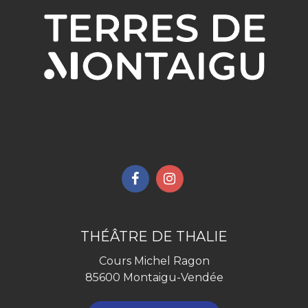
Lien
Lien
vers
vers
le
le
compte
compte
THÉÂTRE DE THALIE
Facebook
Instagram
Cours Michel Ragon
85600 Montaigu-Vendée