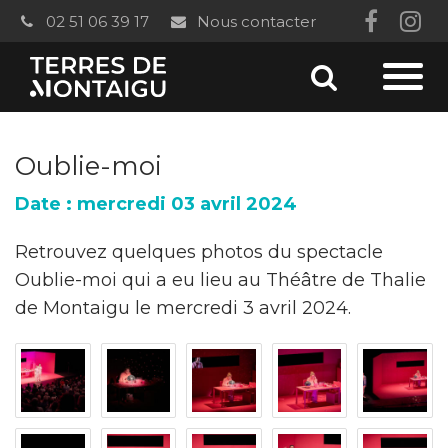
Gestion des traceurs
02 51 06 39 17
Nous contacter
Lien
Li
vers
ver
Aller
le
le
Aller
à
compt
co
à
la
Oublie-moi
Faceb
In
recherc
la
Date : mercredi 03 avril 2024
navi
Retrouvez quelques photos du spectacle
Oublie-moi qui a eu lieu au Théâtre de Thalie
de Montaigu le mercredi 3 avril 2024.