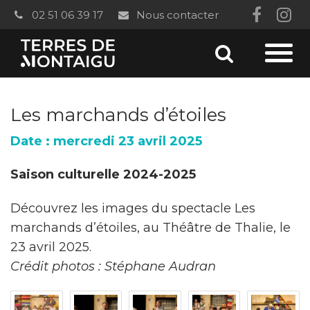
Gestion des traceurs
02 51 06 39 17
Nous contacter
Lien
Li
vers
ver
Aller
le
le
Aller
à
compt
co
à
la
Les marchands d’étoiles
Faceb
In
recherc
la
Date : mercredi 23 avril 2025
navi
Saison culturelle 2024-2025
Découvrez les images du spectacle Les
marchands d’étoiles, au Théâtre de Thalie, le
23 avril 2025.
Crédit photos : Stéphane Audran