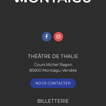
Lien
Lien
vers
vers
le
le
compte
compte
THÉÂTRE DE THALIE
Facebook
Instagram
Cours Michel Ragon
85600 Montaigu-Vendée
NOUS CONTACTER
BILLETTERIE