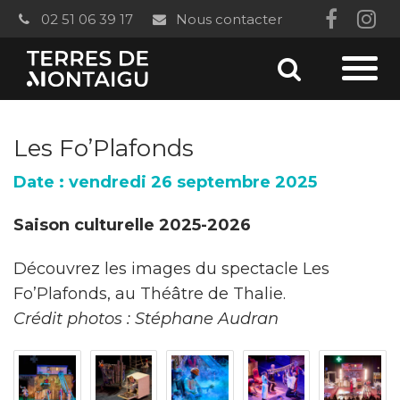
Gestion des traceurs
02 51 06 39 17
Nous contacter
Lien
Li
vers
ver
Aller
le
le
Aller
à
compt
co
à
la
Les Fo’Plafonds
Faceb
In
recherc
la
Date : vendredi 26 septembre 2025
navi
Saison culturelle 2025-2026
Découvrez les images du spectacle Les
Fo’Plafonds, au Théâtre de Thalie.
Crédit photos : Stéphane Audran