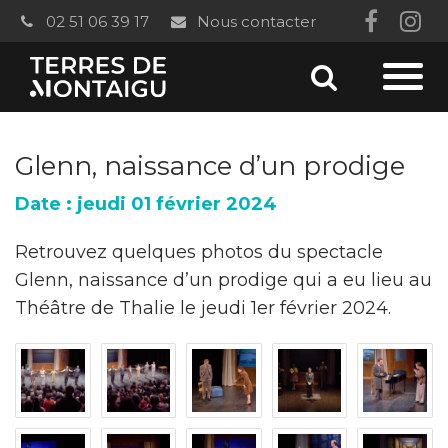
Gestion des traceurs
02 51 06 39 17
Nous contacter
Lien
Li
vers
ver
Aller
le
le
Aller
à
compt
co
à
la
Glenn, naissance d’un prodige
Faceb
In
recherc
la
Date : jeudi 01 février 2024
navi
Retrouvez quelques photos du spectacle
Glenn, naissance d’un prodige qui a eu lieu au
Théâtre de Thalie le jeudi 1er février 2024.