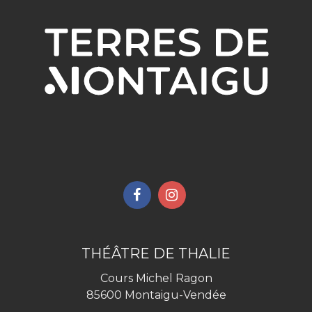
Lien
Lien
vers
vers
le
le
compte
compte
THÉÂTRE DE THALIE
Facebook
Instagram
Cours Michel Ragon
85600 Montaigu-Vendée